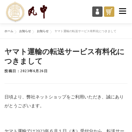
コ
メニュ
ン
テ
ン
ホーム
お知らせ
お知らせ
ヤマト運輸の転送サービス有料化につきまして
商品一覧
丸中について
ご利用ガイド
ツ
へ
ヤマト運輸の転送サービス有料化に
ス
お知らせ・ブログ
お問い合わせ
つきまして
キ
投稿日：2023年6月26日
ッ
プ
日頃より、弊社ネットショップをご利用いただき、誠にあり
がとうございます。
ヤマト運輸では2023年６月１日（木）受付分から、転送サー