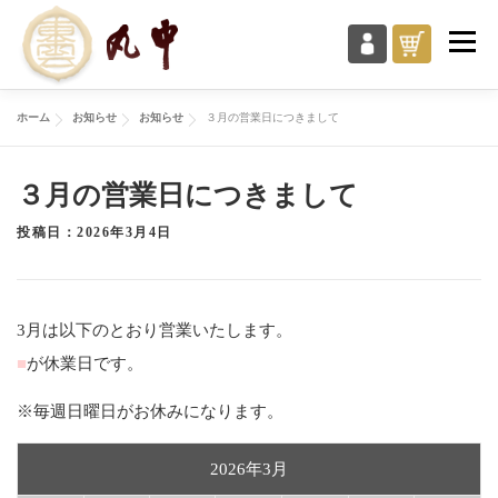
コ
メニュ
ン
テ
ン
ホーム
お知らせ
お知らせ
３月の営業日につきまして
商品一覧
丸中について
ご利用ガイド
ツ
へ
３月の営業日につきまして
ス
お知らせ・ブログ
お問い合わせ
投稿日：2026年3月4日
キ
ッ
プ
3月は以下のとおり営業いたします。
■
が休業日です。
※毎週日曜日がお休みになります。
2026年3月