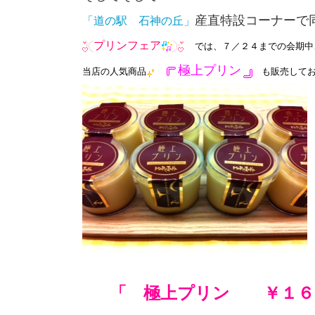
この展覧会では、
をテーマに
プリン
を紹介するそうです
そしてそして・・・
産直特設コーナーで
「道の駅 石神の丘」
プリンフェア
では、７／２４までの会期中
極上プリン
当店の人気商品
も販売してお