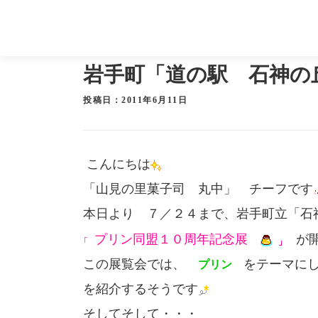
コ
ン
テ
ホーム
ブログ
岩手町「道の駅 石神の丘」プリ
ン
ツ
岩手町「道の駅 石神の
へ
投稿日：2011年6月11日
ス
キ
ッ
こんにちは
プ
「山見の里菓子司 丸中」 チーフです
本日より ７／２４まで、岩手町立「石
プリン同盟１０周年記念展
が開