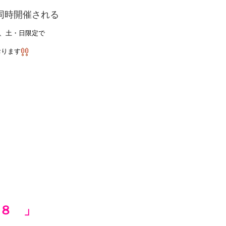
した作品 （絵画・版画・彫刻・立体・手工芸など）
同時開催される
、土・日限定で
ります