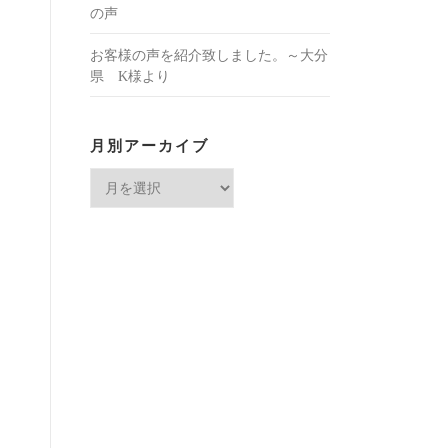
いた東雲。～北海道O様のお声。
先日、知り合いからそちらのお菓子
（東雲）をいただき・・・山口県N様
の声
お客様の声を紹介致しました。～大分
県 K様より
月別アーカイブ