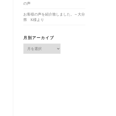
いた東雲。～北海道O様のお声。
先日、知り合いからそちらのお菓子
（東雲）をいただき・・・山口県N様
の声
お客様の声を紹介致しました。～大分
県 K様より
月別アーカイブ