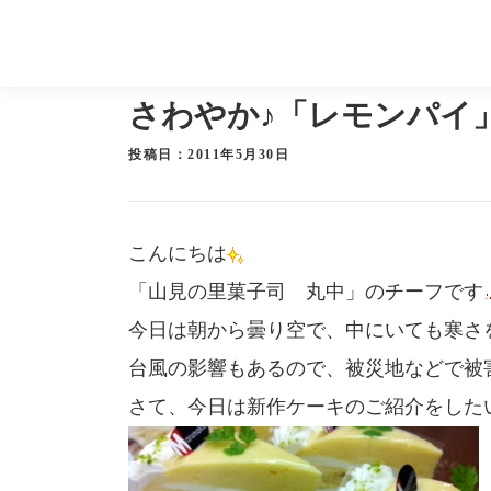
コ
ン
テ
ホーム
ブログ
さわやか♪「レモンパイ」新発売
ン
ツ
さわやか♪「レモンパイ
へ
投稿日：2011年5月30日
ス
キ
ッ
こんにちは
プ
「山見の里菓子司 丸中」のチーフです
今日は朝から曇り空で、中にいても寒さ
台風の影響もあるので、被災地などで被